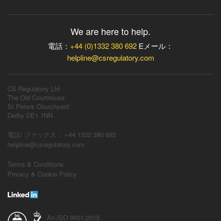
We are here to help.
電話：
+44 (0)1332 380 692
Eメール：
helpline@csregulatory.com
CS Regulatory Ltd
The Old Courthouse
St Peters Churchyard
Derby DE1 1NN
電話/ ファックス： +44 1332 380 692
helpline@csregulatory.com
Terms & Conditions
Privacy & Cookie Policy
An ISO 9001:2015