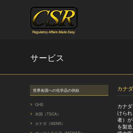
Skip
to
content
サービス
カナダ 
世界各国への化学品の供給
GHS
カナダ
けられ
米国（TSCA）
者）が
カナダ（NSNR）
を製造
オーストラリア（NICNAS）