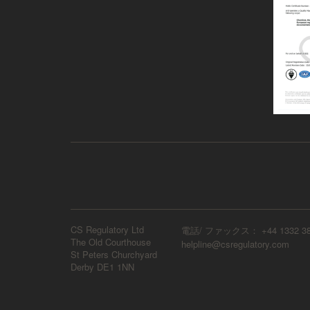
CS Regulatory Ltd
電話/ ファックス： +44 1332 38
The Old Courthouse
helpline@csregulatory.com
St Peters Churchyard
Derby DE1 1NN